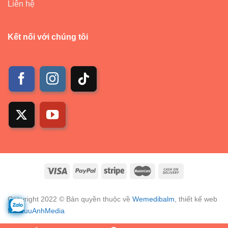
Liên hệ
Kết nối với chúng tôi
Copyright 2022 © Bản quyền thuộc về
Wemedibalm
, thiết kế web
bởi
LuuAnhMedia