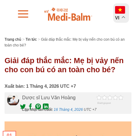
Chuyển
đến
VI
nội
dung
>
>
Trang chủ
Tin tức
Giải đáp thắc mắc: Mẹ bị vảy nến cho con bú có an
toàn cho bé?
Giải đáp thắc mắc: Mẹ bị vảy nến
cho con bú có an toàn cho bé?
Xuất bản:
1 Tháng 4, 2026
UTC +7
Dược sĩ Lưu Văn Hoàng
Đánh giá post
Cập nhật lần cuối:
16 Tháng 4, 2026
UTC +7
01