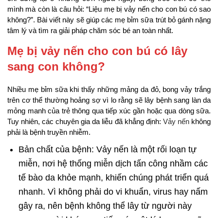
mình mà còn là câu hỏi: “Liệu mẹ bị vảy nến cho con bú có sao
không?”. Bài viết này sẽ giúp các mẹ bỉm sữa trút bỏ gánh nặng
tâm lý và tìm ra giải pháp chăm sóc bé an toàn nhất.
Mẹ bị vảy nến cho con bú có lây
sang con không?
Nhiều mẹ bỉm sữa khi thấy những mảng da đỏ, bong vảy trắng
trên cơ thể thường hoảng sợ vì lo rằng sẽ lây bệnh sang làn da
mỏng manh của trẻ thông qua tiếp xúc gần hoặc qua dòng sữa.
Tuy nhiên, các chuyên gia da liễu đã khẳng định:
Vảy nến
không
phải là bệnh truyền nhiễm.
Bản chất của bệnh: Vảy nến là một rối loạn tự
miễn, nơi hệ thống miễn dịch tấn công nhầm các
tế bào da khỏe mạnh, khiến chúng phát triển quá
nhanh. Vì không phải do vi khuẩn, virus hay nấm
gây ra, nên bệnh không thể lây từ người này