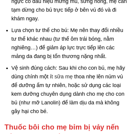
ngực có dấu hiệu mưng mủ, sưng nóng, mẹ cần
tạm dừng cho bú trực tiếp ở bên vú đó và đi
khám ngay.
Lựa chọn tư thế cho bú: Mẹ nên thay đổi nhiều
tư thế khác nhau (tư thế ôm trái bóng, nằm
nghiêng…) để giảm áp lực trực tiếp lên các
mảng da đang bị tổn thương nặng nhất.
Vệ sinh đúng cách: Sau khi cho con bú, mẹ hãy
dùng chính một í
t
sữa mẹ
thoa nhẹ lên núm vú
để dưỡng ẩm tự nhiên, hoặc sử dụng các loại
kem dưỡng chuyên dụng dành cho mẹ cho con
bú (như mỡ Lanolin) để làm dịu da mà không
gây hại cho bé.
Thuốc bôi cho mẹ bỉm bị vảy nến