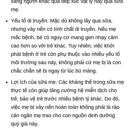
sang người khác qua tiếp xúc vật lý hay qua sữa
mẹ.
Yếu tố di truyền: Mặc dù không lây qua sữa,
nhưng vảy nến có tính chất di truyền. Nếu mẹ
mắc bệnh, bé có nguy cơ mang gen nhạy cảm
cao hơn so với trẻ khác. Tuy nhiên, việc khởi
phát bệnh ở trẻ còn phụ thuộc vào nhiều yếu tố
môi trường sau này, không phải cứ mẹ bị là con
chắc chắn sẽ bị ngay từ lúc bú màng.
Lợi ích của sữa mẹ: Các kháng thể trong sữa mẹ
thực tế còn giúp tăng cường hệ miễn dịch cho
trẻ, bảo vệ trẻ trước nhiều bệnh lý khác. Do đó,
việc mẹ bị vảy nến hoàn toàn không phải là rào
cản ngăn mẹ trao cho con nguồn dinh dưỡng
quý giá này.