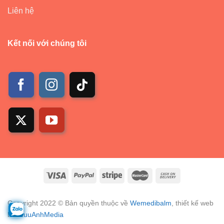
Liên hệ
Kết nối với chúng tôi
Copyright 2022 © Bản quyền thuộc về
Wemedibalm
, thiết kế web
bởi
LuuAnhMedia