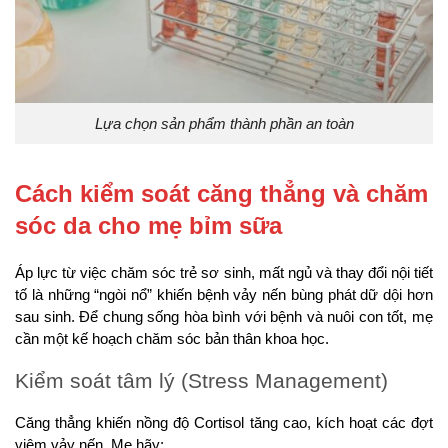
Lựa chọn sản phẩm thành phần an toàn
Cách kiểm soát căng thẳng và chăm
sóc da cho mẹ bỉm sữa
Áp lực từ việc chăm sóc trẻ sơ sinh, mất ngủ và thay đổi nội tiết
tố là những “ngòi nổ” khiến bệnh vảy nến bùng phát dữ dội hơn
sau sinh. Để chung sống hòa bình với bệnh và nuôi con tốt, mẹ
cần một kế hoạch chăm sóc bản thân khoa học.
Kiểm soát tâm lý (Stress Management)
Căng thẳng khiến nồng độ Cortisol tăng cao, kích hoạt các đợt
viêm vảy nến. Mẹ hãy: